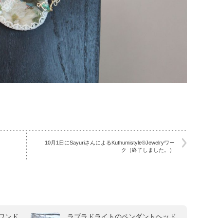
10月1日にSayuriさんによるKuthumistyle®Jewelryワー
ク（終了しました。）
ワンド
ラブラドライトのペンダントヘッド