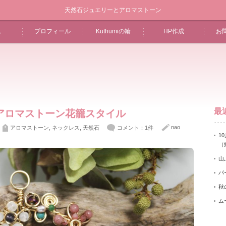
天然石ジュエリーとアロマストーン
ム
プロフィール
Kuthumiの輪
HP作成
お
最
アロマストーン花籠スタイル
nao
アロマストーン
,
ネックレス
,
天然石
コメント：1件
10
（
山
パ
秋
ム