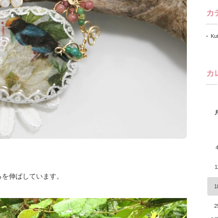
カ
Ku
カ
1
るを伸ばしています。
1
2