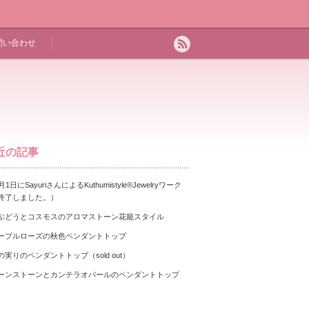
問い合わせ
近の記事
月1日にSayuriさんによるKuthumistyle®Jewelryワーク
終了しました。）
ぶどうとコスモスのアロマストーン花籠スタイル
ープルローズの秋色ペンダントトップ
の実りのペンダントトップ（sold out）
ーンストーンとカンテラオパールのペンダントトップ