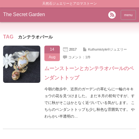
天然石ジュエリーとアロマストーン
The Secret Garden
menu
TAG
カンテラオパール
14
2017
Kuthumistyle®️ジュエリー
Aug
コメント：1件
ムーンストーンとカンテラオパールのペ
ンダントトップ
今朝の散歩中、近所のガーデンの草むらに一輪のキキ
ョウの花を見つけました。 まだ８月の初旬ですが、す
でに秋がそこはかとなく近づいている気がします。 こ
ちらのペンダントトップも少し秋色な雰囲気です。 や
わらかい半透明の…